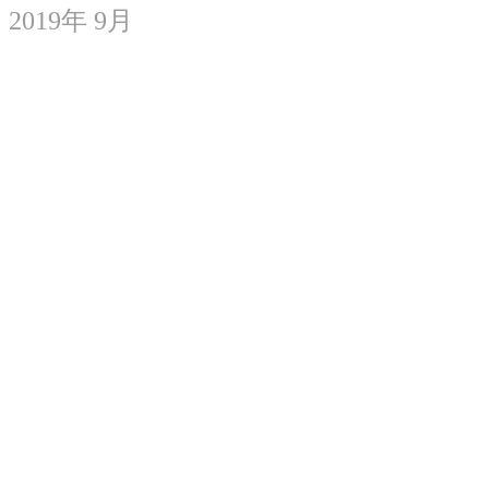
2019年 9月
みつぼしこどもえん すずむし音楽会
2019.09.04
～長月～
2019.09.02
みつぼしこどもえん子育て支援だより
9月号