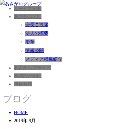
サービス紹介
あさがおとは
会長ご挨拶
法人の概要
沿革
情報公開
メディア掲載紹介
あさがおプライド
地域のために
職員募集
ブログ
HOME
2019年 9月