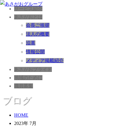
サービス紹介
あさがおとは
会長ご挨拶
法人の概要
沿革
情報公開
メディア掲載紹介
あさがおプライド
地域のために
職員募集
ブログ
HOME
2023年 7月