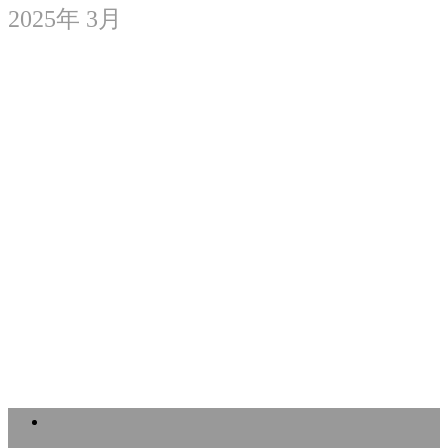
2025年 3月
総合診療医を取得しました
2025.03.22
北海道空知老人福祉施設協議会及び全
軽協北...
2025.03.05