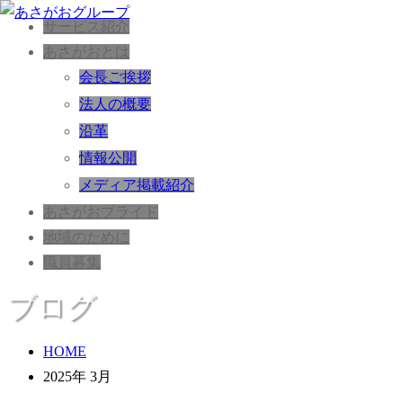
サービス紹介
あさがおとは
会長ご挨拶
法人の概要
沿革
情報公開
メディア掲載紹介
あさがおプライド
地域のために
職員募集
ブログ
HOME
2025年 3月