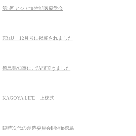
第5回アジア慢性期医療学会
FRaU 12月号に掲載されました
徳島県知事にご訪問頂きました
KAGOYA LIFE 上棟式
臨時次代の創造委員会開催in徳島