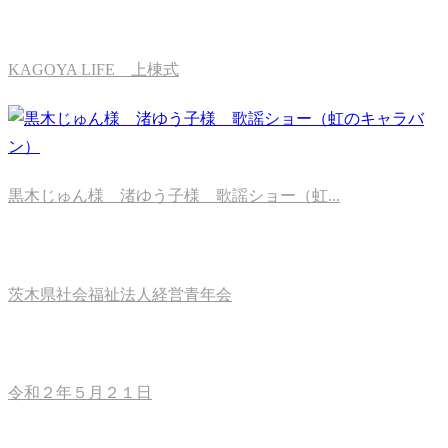
KAGOYA LIFE 上棟式
黒木じゅん様 渚ゆう子様 歌謡ショー（虹...
茨木県社会福祉法人経営青年会
令和２年５月２１日