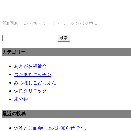
第8回あ・い・ち・ふ・く・し シンポジウ...
検
索:
カテゴリー
あさがお福祉会
つだまちキッチン
みつぼしこどもえん
保岡クリニック
未分類
最近の投稿
休診とご面会中止のお知らせです。