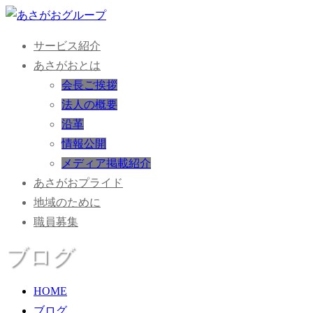
サービス紹介
あさがおとは
会長ご挨拶
法人の概要
沿革
情報公開
メディア掲載紹介
あさがおプライド
地域のために
職員募集
ブログ
HOME
ブログ