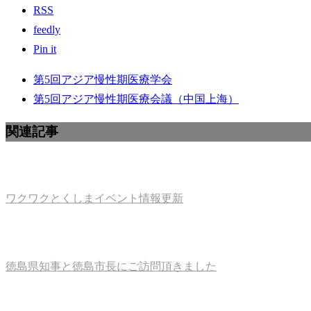
RSS
feedly
Pin it
第5回アジア慢性期医療学会
第5回アジア慢性期医療会議（中国上海）
関連記事
ワクワクとくしまイベント情報更新
徳島県知事と徳島市長にご訪問頂きました